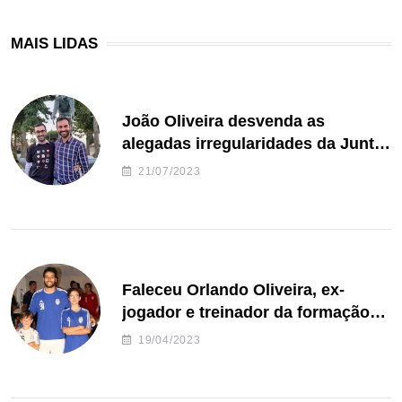
MAIS LIDAS
João Oliveira desvenda as
alegadas irregularidades da Junta
de Freguesia S. João de Ver
21/07/2023
Faleceu Orlando Oliveira, ex-
jogador e treinador da formação
de andebol do Feirense
19/04/2023