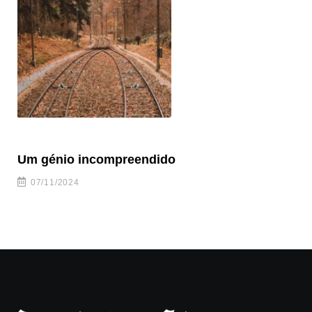
Um génio incompreendido
Pr
ca
07/11/2024