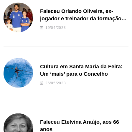
Faleceu Orlando Oliveira, ex-
jogador e treinador da formação
de andebol do Feirense
19/04/2023
Cultura em Santa Maria da Feira:
Um ‘mais’ para o Concelho
26/05/2023
Faleceu Etelvina Araújo, aos 66
anos