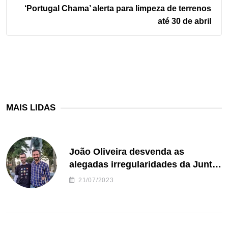
‘Portugal Chama’ alerta para limpeza de terrenos
até 30 de abril
MAIS LIDAS
João Oliveira desvenda as
alegadas irregularidades da Junta
de Freguesia S. João de Ver
21/07/2023