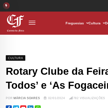
Freguesias
Cultura
D
CULTURA
Rotary Clube da Feir
Todos’ e ‘As Fogacei
POR
MÁRCIA SOARES
02/01/2024
782
VISUALIZAÇÕES