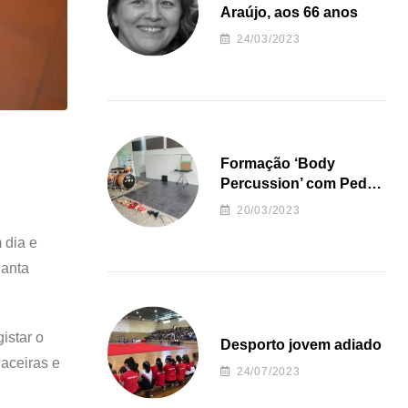
Araújo, aos 66 anos
24/03/2023
Formação ‘Body
Percussion’ com Pedro
Almeida
20/03/2023
 dia e
Santa
istar o
Desporto jovem adiado
gaceiras e
24/07/2023