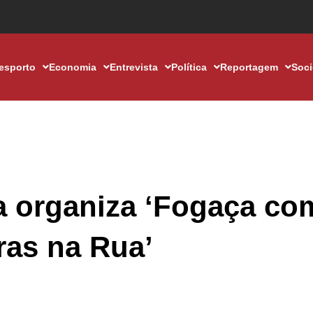
esporto
Economia
Entrevista
Política
Reportagem
Soc
a organiza ‘Fogaça co
ras na Rua’