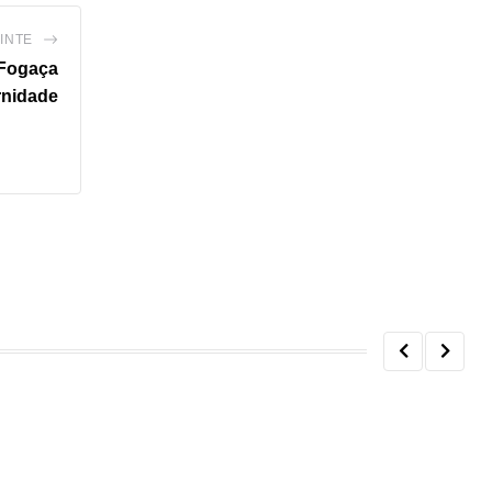
INTE
 Fogaça
rnidade