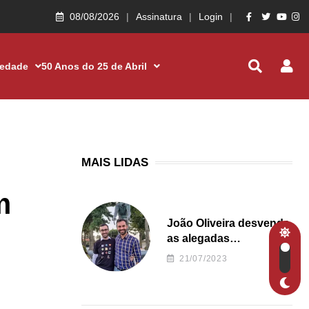
08/08/2026
Assinatura
Login
iedade
50 Anos do 25 de Abril
MAIS LIDAS
m
João Oliveira desvenda
as alegadas
irregularidades da
21/07/2023
Junta de Freguesia S.
João de Ver