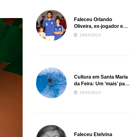
Faleceu Orlando
Oliveira, ex-jogador e
treinador da formação
19/04/2023
de andebol do Feirense
Cultura em Santa Maria
da Feira: Um ‘mais’ para
o Concelho
26/05/2023
Faleceu Etelvina