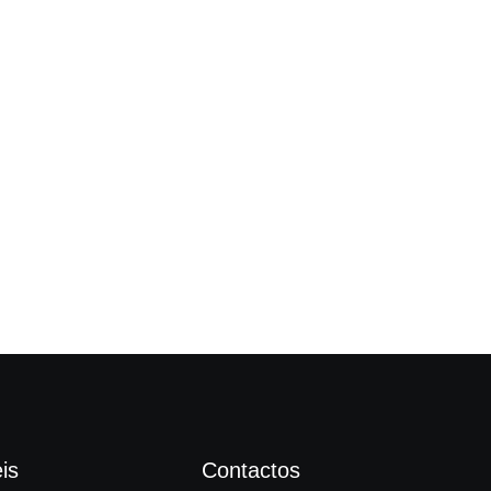
Fes
is
Contactos