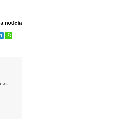
ta notícia
idas