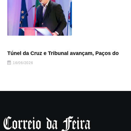
Túnel da Cruz e Tribunal avançam, Paços do
Câ
ha
16/06/2026