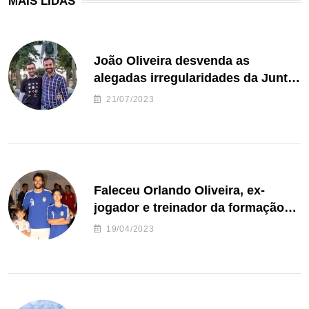
MAIS LIDAS
João Oliveira desvenda as
alegadas irregularidades da Junta
de Freguesia S. João de Ver
21/07/2023
Faleceu Orlando Oliveira, ex-
jogador e treinador da formação
de andebol do Feirense
19/04/2023