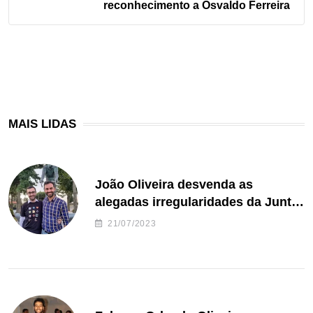
reconhecimento a Osvaldo Ferreira
MAIS LIDAS
João Oliveira desvenda as
alegadas irregularidades da Junta
de Freguesia S. João de Ver
21/07/2023