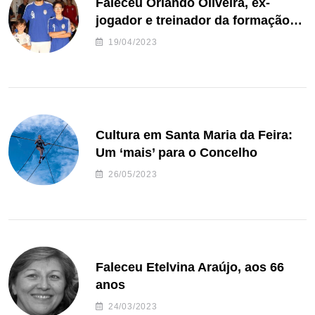
Faleceu Orlando Oliveira, ex-
jogador e treinador da formação
de andebol do Feirense
19/04/2023
Cultura em Santa Maria da Feira:
Um ‘mais’ para o Concelho
26/05/2023
Faleceu Etelvina Araújo, aos 66
anos
24/03/2023