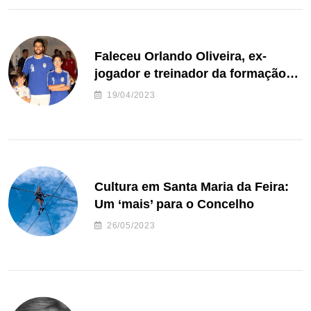
Faleceu Orlando Oliveira, ex-
jogador e treinador da formação
de andebol do Feirense
19/04/2023
Cultura em Santa Maria da Feira:
Um ‘mais’ para o Concelho
26/05/2023