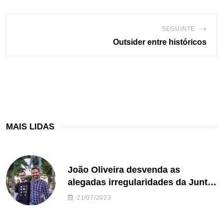
SEGUINTE
Outsider entre históricos
MAIS LIDAS
João Oliveira desvenda as
alegadas irregularidades da Junta
de Freguesia S. João de Ver
21/07/2023