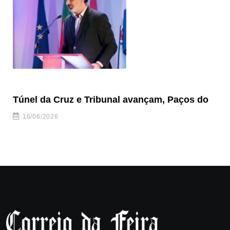
Túnel da Cruz e Tribunal avançam, Paços do
Câ
ha
16/06/2026