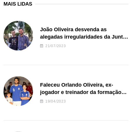
MAIS LIDAS
João Oliveira desvenda as
alegadas irregularidades da Junta
de Freguesia S. João de Ver
21/07/2023
Faleceu Orlando Oliveira, ex-
jogador e treinador da formação
de andebol do Feirense
19/04/2023