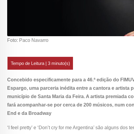
Foto: Paco Navarro
Concebido especificamente para a 46.ª edição do FIMUV
Espargo, uma parceria inédita entre a cantora e artista
município de Santa Maria da Feira. A artista premiada c
fará acompanhar-se por cerca de 200 músicos, num conc
End e da Broadway
‘I feel pretty’ e ‘Don’t cry for me Argentina’ são alguns do