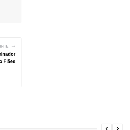
INTE
reinador
o Fiães