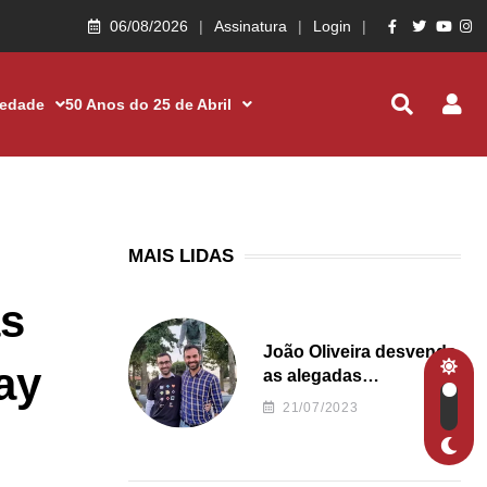
06/08/2026
Assinatura
Login
iedade
50 Anos do 25 de Abril
MAIS LIDAS
as
João Oliveira desvenda
ay
as alegadas
irregularidades da
21/07/2023
Junta de Freguesia S.
João de Ver