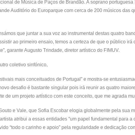
nacional de Música de Paços de Brandão. A soprano portuguesa 
Grande Auditório do Europarque com cerca de 200 músicos das q
pensámos que juntar a sua voz ao instrumental destas quatro ban
istir ao primeiro ensaio, temos a certeza de que o público irá
, garante Augusto Trindade, diretor artístico do FIMUV.
ro coletivo sinfónico,
estivais mais conceituados de Portugal” e mostra-se entusiasm
vo desafio é bastante singular pois irá reunir as quatro maio
te de um projeto artístico com este conceito, que me agrada mui
 Souto e Vale, que Sofia Escobar elogia globalmente pela sua 
artista atribui a essas entidades “um papel fundamental para a 
vido “todo o carinho e apoio” pela regularidade e dedicação c