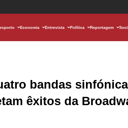
esporto
Economia
Entrevista
Política
Reportagem
Soc
uatro bandas sinfónic
etam êxitos da Broadw