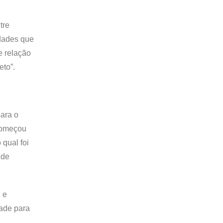
tre
idades que
e relação
eto”.
ara o
começou
 qual foi
 de
 e
dade para