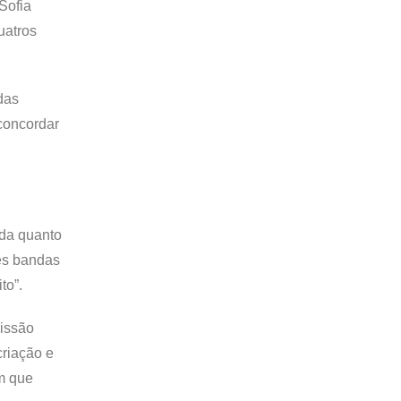
Sofia
uatros
das
 concordar
ada quanto
res bandas
to”.
missão
criação e
om que