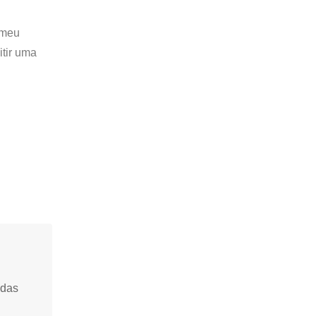
 meu
itir uma
idas