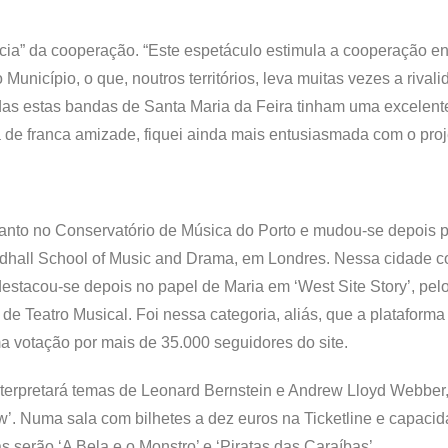
cia” da cooperação. “Este espetáculo estimula a cooperação en
icípio, o que, noutros territórios, leva muitas vezes a rival
das estas bandas de Santa Maria da Feira tinham uma excelent
a de franca amizade, fiquei ainda mais entusiasmada com o proj
Canto no Conservatório de Música do Porto e mudou-se depois p
dhall School of Music and Drama, em Londres. Nessa cidade 
destacou-se depois no papel de Maria em ‘West Site Story’, pelo
e Teatro Musical. Foi nessa categoria, aliás, que a plataforma
a votação por mais de 35.000 seguidores do site.
terpretará temas de Leonard Bernstein e Andrew Lloyd Webber,
’. Numa sala com bilhetes a dez euros na Ticketline e capaci
serão ‘A Bela e o Monstro’ e ‘Piratas das Caraíbas’.