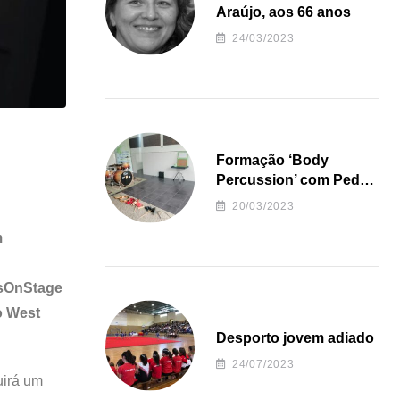
Araújo, aos 66 anos
24/03/2023
Formação ‘Body
Percussion’ com Pedro
Almeida
20/03/2023
m
atsOnStage
o West
Desporto jovem adiado
24/07/2023
uirá um