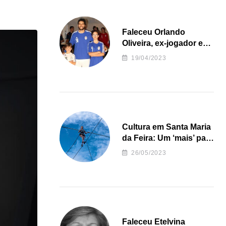
Faleceu Orlando
Oliveira, ex-jogador e
treinador da formação
19/04/2023
de andebol do Feirense
Cultura em Santa Maria
da Feira: Um ‘mais’ para
o Concelho
26/05/2023
Faleceu Etelvina