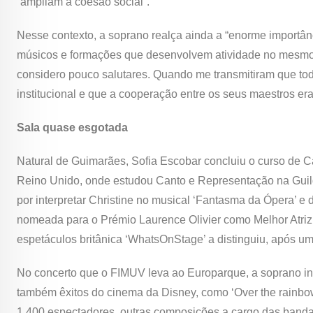
“ampliam a coesão social”.
Nesse contexto, a soprano realça ainda a “enorme importân
músicos e formações que desenvolvem atividade no mesmo Mun
considero pouco salutares. Quando me transmitiram que to
institucional e que a cooperação entre os seus maestros er
Sala quase esgotada
Natural de Guimarães, Sofia Escobar concluiu o curso de 
Reino Unido, onde estudou Canto e Representação na Guil
por interpretar Christine no musical ‘Fantasma da Ópera’ e 
nomeada para o Prémio Laurence Olivier como Melhor Atriz d
espetáculos britânica ‘WhatsOnStage’ a distinguiu, após um
No concerto que o FIMUV leva ao Europarque, a soprano in
também êxitos do cinema da Disney, como ‘Over the rainbow
1.400 espectadores, outras composições a cargo das bandas 