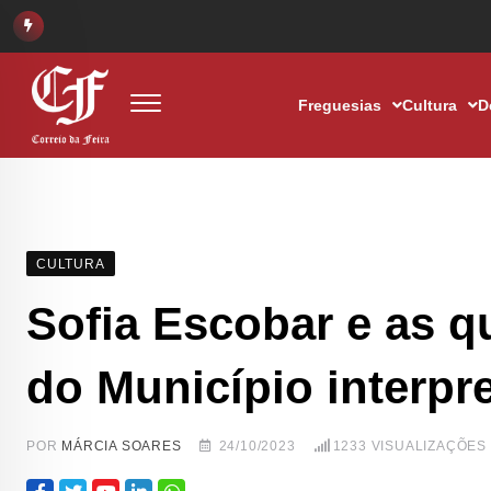
Freguesias
Cultura
D
CULTURA
Sofia Escobar e as q
do Município interpr
POR
MÁRCIA SOARES
24/10/2023
1233
VISUALIZAÇÕES