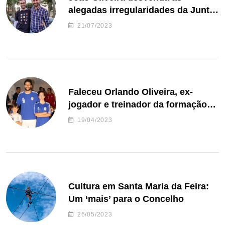
alegadas irregularidades da Junta
de Freguesia S. João de Ver
21/07/2023
Faleceu Orlando Oliveira, ex-
jogador e treinador da formação
de andebol do Feirense
19/04/2023
Cultura em Santa Maria da Feira:
Um ‘mais’ para o Concelho
26/05/2023