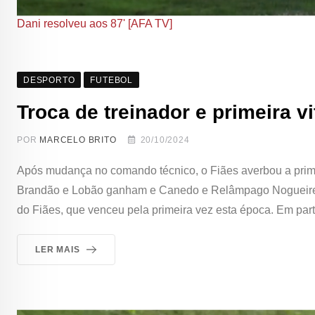
Dani resolveu aos 87' [AFA TV]
DESPORTO
FUTEBOL
Troca de treinador e primeira vi
POR
MARCELO BRITO
20/10/2024
Após mudança no comando técnico, o Fiães averbou a primei
Brandão e Lobão ganham e Canedo e Relâmpago Nogueirense
do Fiães, que venceu pela primeira vez esta época. Em par
LER MAIS