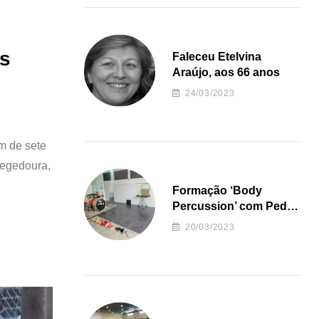
os
Faleceu Etelvina
Araújo, aos 66 anos
24/03/2023
m de sete
Regedoura,
Formação ‘Body
Percussion’ com Pedro
Almeida
20/03/2023