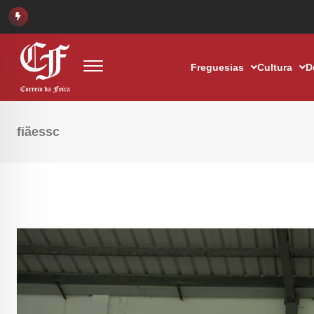
Freguesias
Cultura
D
fiãessc