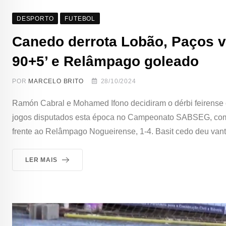
DESPORTO
FUTEBOL
Canedo derrota Lobão, Paços v
90+5’ e Relâmpago goleado
POR
MARCELO BRITO
28/10/2024
Ramón Cabral e Mohamed Ifono decidiram o dérbi feirense 
jogos disputados esta época no Campeonato SABSEG, com o
frente ao Relâmpago Nogueirense, 1-4. Basit cedo deu van
LER MAIS