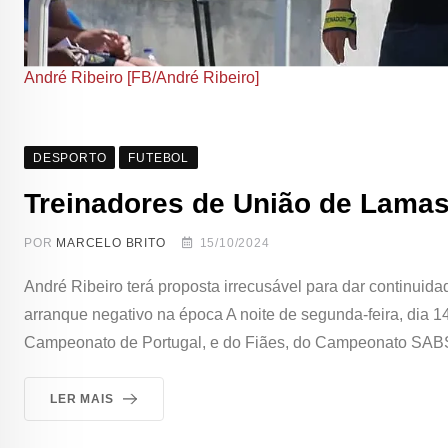
André Ribeiro [FB/André Ribeiro]
DESPORTO
FUTEBOL
Treinadores de União de Lamas
POR
MARCELO BRITO
15/10/2024
André Ribeiro terá proposta irrecusável para dar continuida
arranque negativo na época A noite de segunda-feira, dia 1
Campeonato de Portugal, e do Fiães, do Campeonato SABS
LER MAIS