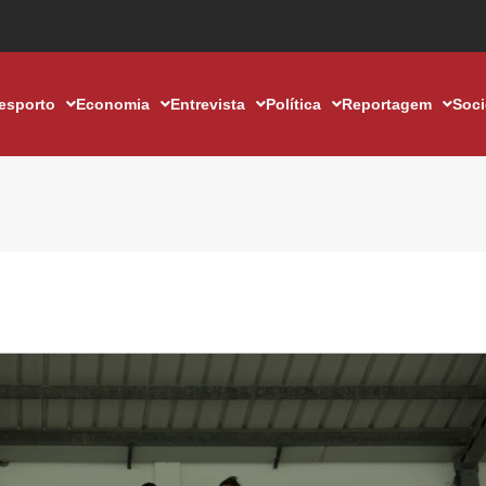
esporto
Economia
Entrevista
Política
Reportagem
Soc