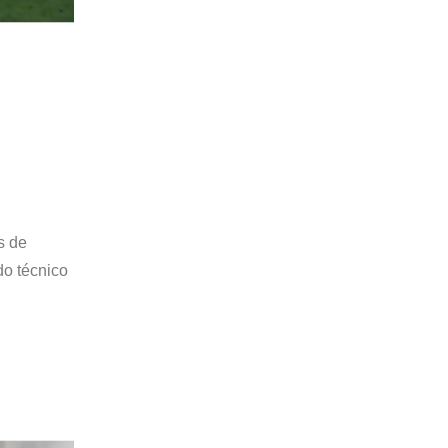
s de
o técnico