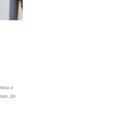
entou o
amas, do