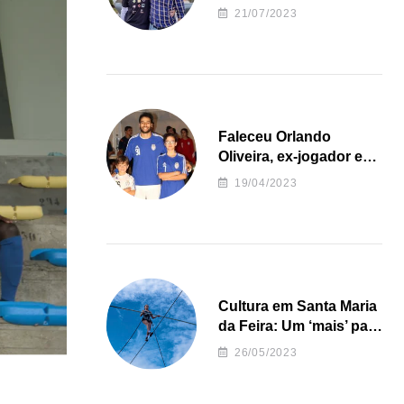
irregularidades da
21/07/2023
Junta de Freguesia S.
João de Ver
Faleceu Orlando
Oliveira, ex-jogador e
treinador da formação
19/04/2023
de andebol do Feirense
Cultura em Santa Maria
da Feira: Um ‘mais’ para
o Concelho
26/05/2023