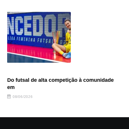
Do futsal de alta competição à comunidade
“F
em
08/06/2026