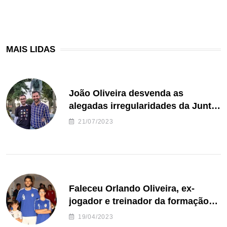
MAIS LIDAS
João Oliveira desvenda as
alegadas irregularidades da Junta
de Freguesia S. João de Ver
21/07/2023
Faleceu Orlando Oliveira, ex-
jogador e treinador da formação
de andebol do Feirense
19/04/2023