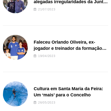
alegadas irregularidades da Junta
de Freguesia S. João de Ver
21/07/2023
Faleceu Orlando Oliveira, ex-
jogador e treinador da formação
de andebol do Feirense
19/04/2023
Cultura em Santa Maria da Feira:
Um ‘mais’ para o Concelho
26/05/2023