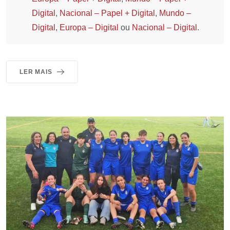
Digital
,
Nacional – Papel + Digital
,
Mundo –
Digital
,
Europa – Digital
ou
Nacional – Digital
.
LER MAIS