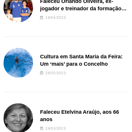
Faleceu Orlando Oliveira, ex-
jogador e treinador da formação
de andebol do Feirense
19/04/2023
Cultura em Santa Maria da Feira:
Um ‘mais’ para o Concelho
26/05/2023
Faleceu Etelvina Araújo, aos 66
anos
24/03/2023