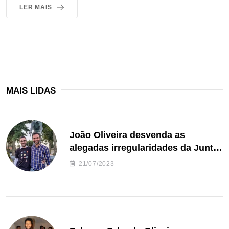
LER MAIS
MAIS LIDAS
João Oliveira desvenda as
alegadas irregularidades da Junta
de Freguesia S. João de Ver
21/07/2023