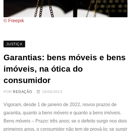
© Freepik
JUSTIÇA
Garantias: bens móveis e bens
imóveis, na ótica do
consumidor
POR
REDAÇÃO
26/06/2023
Vigoram, desde 1 de janeiro de 2022, novos prazos de
garantia, quanto a bens móveis e quanto a bens imóveis.
Bens móveis – Prazo: três anos; se o defeito surgir nos dois
primeiros anos, o consumidor não tem de prová-lo; se surgir