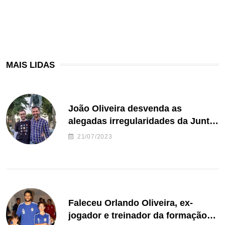
MAIS LIDAS
João Oliveira desvenda as
alegadas irregularidades da Junta
de Freguesia S. João de Ver
21/07/2023
Faleceu Orlando Oliveira, ex-
jogador e treinador da formação