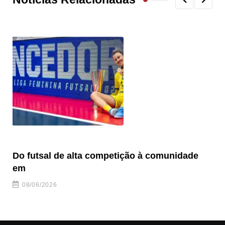
Do futsal de alta competição à comunidade
“F
em
08/06/2026