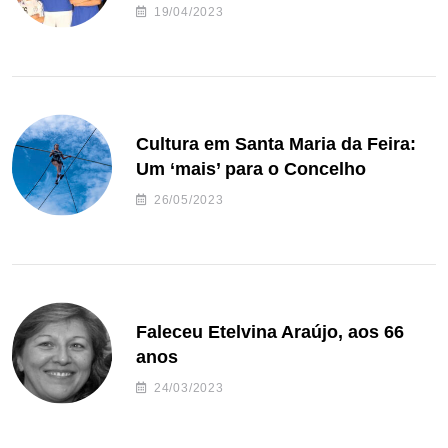
de andebol do Feirense
19/04/2023
Cultura em Santa Maria da Feira:
Um ‘mais’ para o Concelho
26/05/2023
Faleceu Etelvina Araújo, aos 66
anos
24/03/2023