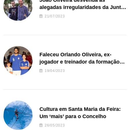
João Oliveira desvenda as
alegadas irregularidades da Junta
de Freguesia S. João de Ver
21/07/2023
Faleceu Orlando Oliveira, ex-
jogador e treinador da formação
de andebol do Feirense
19/04/2023
Cultura em Santa Maria da Feira:
Um ‘mais’ para o Concelho
26/05/2023