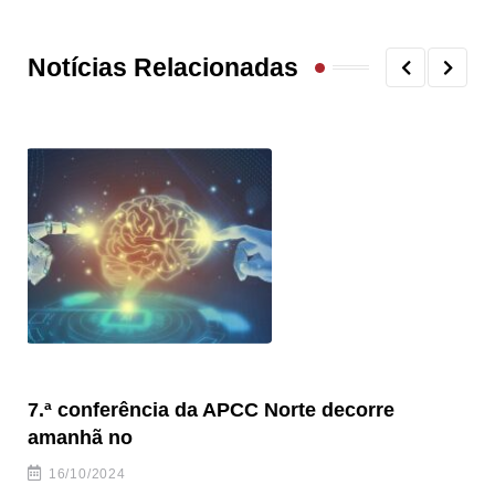
Notícias Relacionadas
7.ª conferência da APCC Norte decorre
Se
amanhã no
16/10/2024