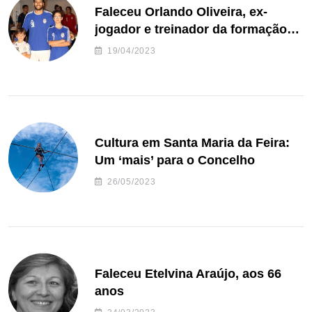
Faleceu Orlando Oliveira, ex-
jogador e treinador da formação
de andebol do Feirense
19/04/2023
Cultura em Santa Maria da Feira:
Um ‘mais’ para o Concelho
26/05/2023
Faleceu Etelvina Araújo, aos 66
anos