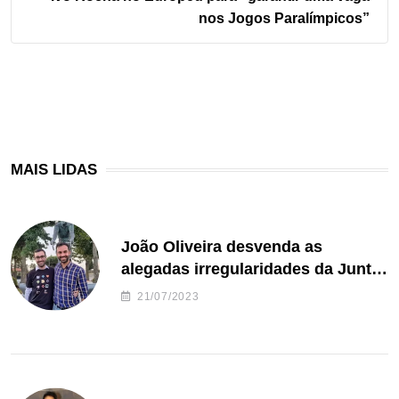
nos Jogos Paralímpicos”
MAIS LIDAS
João Oliveira desvenda as
alegadas irregularidades da Junta
de Freguesia S. João de Ver
21/07/2023