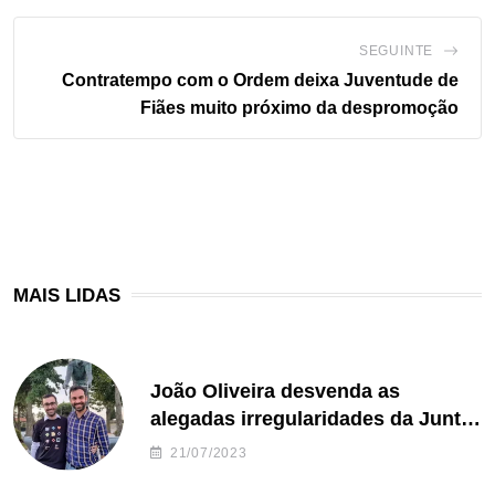
SEGUINTE
Contratempo com o Ordem deixa Juventude de
Fiães muito próximo da despromoção
MAIS LIDAS
João Oliveira desvenda as
alegadas irregularidades da Junta
de Freguesia S. João de Ver
21/07/2023