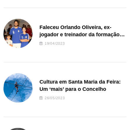
Faleceu Orlando Oliveira, ex-
jogador e treinador da formação
de andebol do Feirense
19/04/2023
Cultura em Santa Maria da Feira:
Um ‘mais’ para o Concelho
26/05/2023