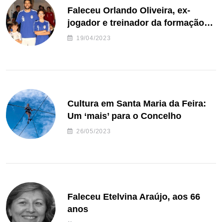
Faleceu Orlando Oliveira, ex-
jogador e treinador da formação
de andebol do Feirense
19/04/2023
Cultura em Santa Maria da Feira:
Um ‘mais’ para o Concelho
26/05/2023
Faleceu Etelvina Araújo, aos 66
anos