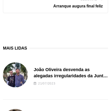
Arranque augura final feliz
MAIS LIDAS
João Oliveira desvenda as
alegadas irregularidades da Junta
de Freguesia S. João de Ver
21/07/2023