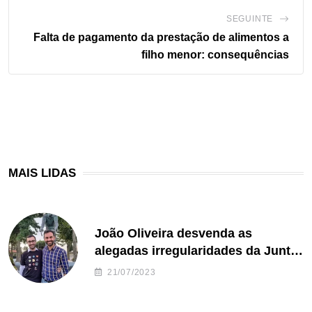
SEGUINTE
Falta de pagamento da prestação de alimentos a
filho menor: consequências
MAIS LIDAS
João Oliveira desvenda as
alegadas irregularidades da Junta
de Freguesia S. João de Ver
21/07/2023