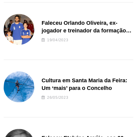
Faleceu Orlando Oliveira, ex-
jogador e treinador da formação
de andebol do Feirense
19/04/2023
Cultura em Santa Maria da Feira:
Um ‘mais’ para o Concelho
26/05/2023