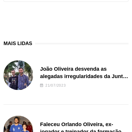
MAIS LIDAS
João Oliveira desvenda as
alegadas irregularidades da Junta
de Freguesia S. João de Ver
21/07/2023
Faleceu Orlando Oliveira, ex-
jogador e treinador da formação