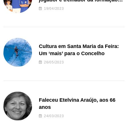
de andebol do Feirense
19/04/2023
Cultura em Santa Maria da Feira:
Um ‘mais’ para o Concelho
26/05/2023
Faleceu Etelvina Araújo, aos 66
anos
24/03/2023