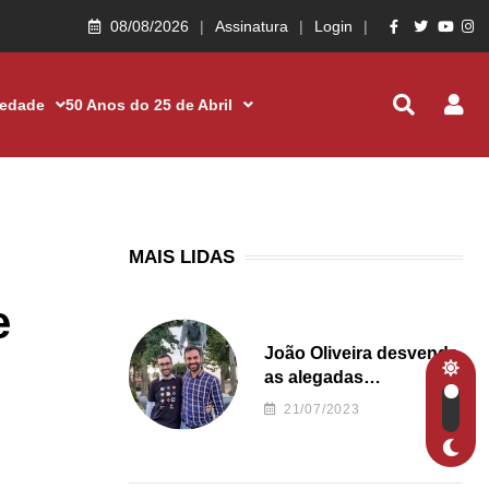
08/08/2026
Assinatura
Login
iedade
50 Anos do 25 de Abril
MAIS LIDAS
e
João Oliveira desvenda
as alegadas
irregularidades da
21/07/2023
Junta de Freguesia S.
João de Ver