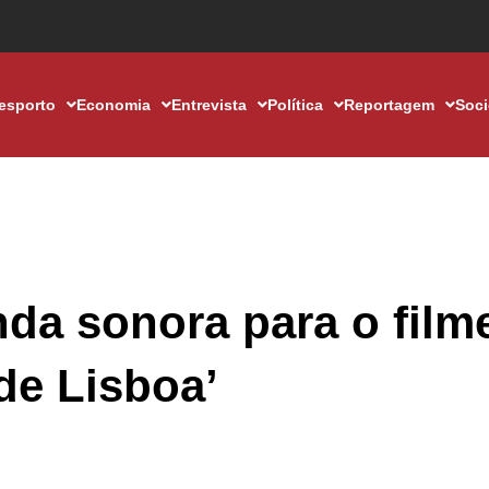
esporto
Economia
Entrevista
Política
Reportagem
Soc
da sonora para o film
de Lisboa’