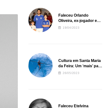
Faleceu Orlando
Oliveira, ex-jogador e
treinador da formação
19/04/2023
de andebol do Feirense
Cultura em Santa Maria
da Feira: Um ‘mais’ para
o Concelho
26/05/2023
Faleceu Etelvina