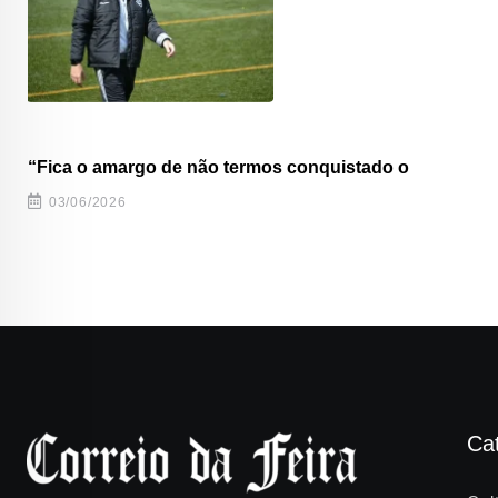
“Fica o amargo de não termos conquistado o
03/06/2026
Ca