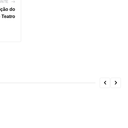
INTE
ição do
 Teatro