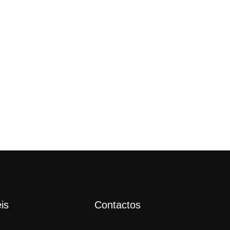
“So
is
Contactos