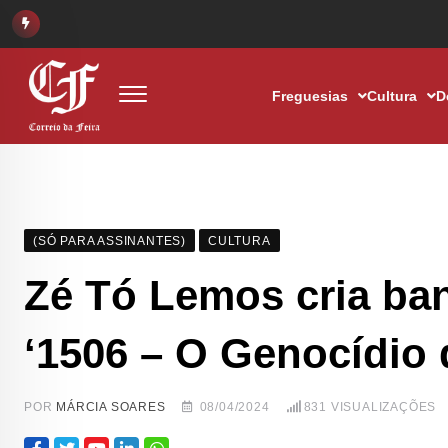
Freguesias
Cultura
D
(SÓ PARA ASSINANTES)
CULTURA
Zé Tó Lemos cria ban
‘1506 – O Genocídio 
POR
MÁRCIA SOARES
08/04/2024
831
VISUALIZAÇÕES