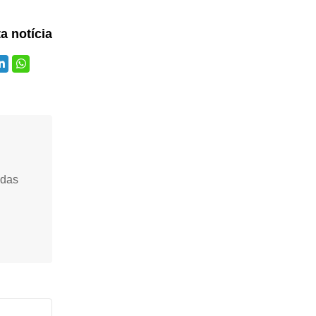
ta notícia
idas