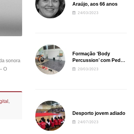
Araújo, aos 66 anos
24/03/2023
Formação ‘Body
Percussion’ com Pedro
nda sonora
Almeida
 – O
20/03/2023
ital
,
Desporto jovem adiado
24/07/2023