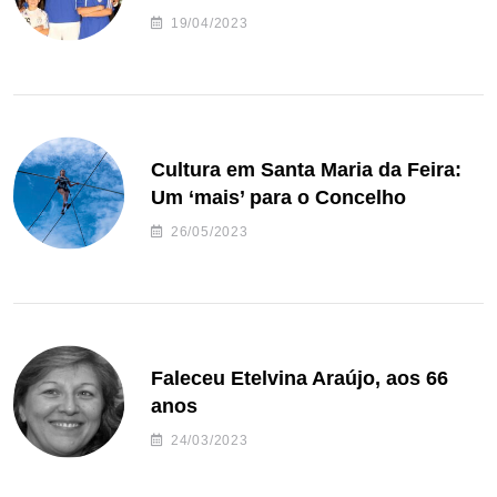
de andebol do Feirense
19/04/2023
Cultura em Santa Maria da Feira:
Um ‘mais’ para o Concelho
26/05/2023
Faleceu Etelvina Araújo, aos 66
anos
24/03/2023