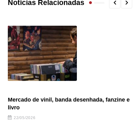
Notícias Relacionadas
Mercado de vinil, banda desenhada, fanzine e
Fe
livro
es
22/05/2026