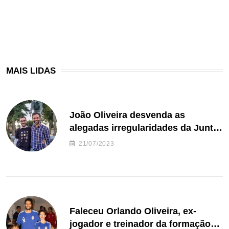
MAIS LIDAS
João Oliveira desvenda as
alegadas irregularidades da Junta
de Freguesia S. João de Ver
21/07/2023
Faleceu Orlando Oliveira, ex-
jogador e treinador da formação