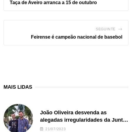
Taça de Aveiro arranca a 15 de outubro
SEGUINTE
Feirense é campeão nacional de basebol
MAIS LIDAS
João Oliveira desvenda as
alegadas irregularidades da Junta
de Freguesia S. João de Ver
21/07/2023