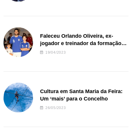
Faleceu Orlando Oliveira, ex-
jogador e treinador da formação
de andebol do Feirense
19/04/2023
Cultura em Santa Maria da Feira:
Um ‘mais’ para o Concelho
26/05/2023