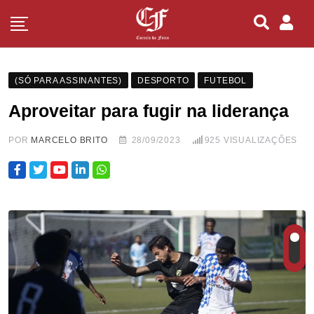
(SÓ PARA ASSINANTES)
DESPORTO
FUTEBOL
Aproveitar para fugir na liderança
POR
MARCELO BRITO
28/09/2023
925
VISUALIZAÇÕES