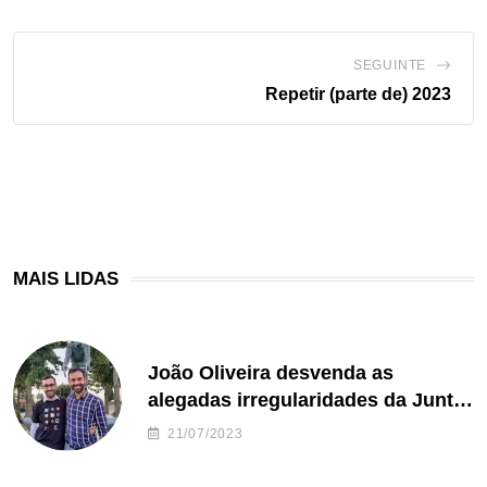
SEGUINTE
Repetir (parte de) 2023
MAIS LIDAS
João Oliveira desvenda as
alegadas irregularidades da Junta
de Freguesia S. João de Ver
21/07/2023