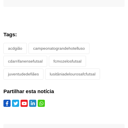
Tags:
acdgião
campeonatograndehotelluso
cdarrifanensefutsal
fcmozelosfutsal
juventudedefiães
lusitâniadelourosafcfutsal
Partilhar esta notícia