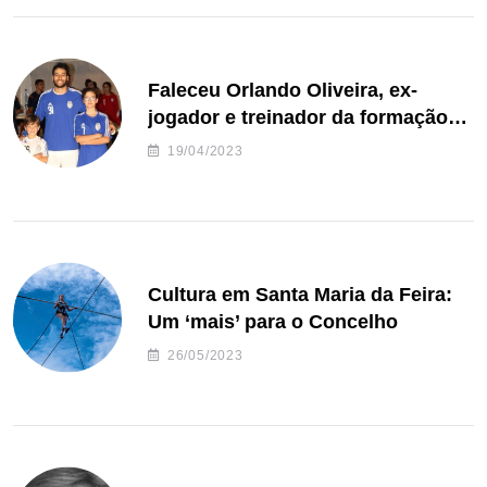
Faleceu Orlando Oliveira, ex-
jogador e treinador da formação
de andebol do Feirense
19/04/2023
Cultura em Santa Maria da Feira:
Um ‘mais’ para o Concelho
26/05/2023