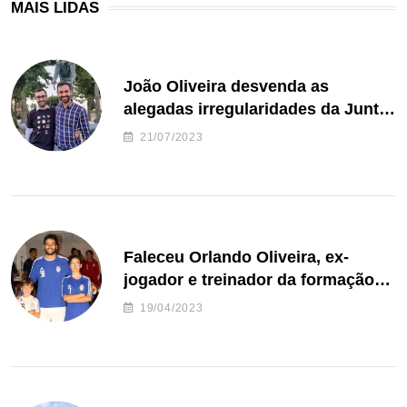
MAIS LIDAS
João Oliveira desvenda as
alegadas irregularidades da Junta
de Freguesia S. João de Ver
21/07/2023
Faleceu Orlando Oliveira, ex-
jogador e treinador da formação
de andebol do Feirense
19/04/2023