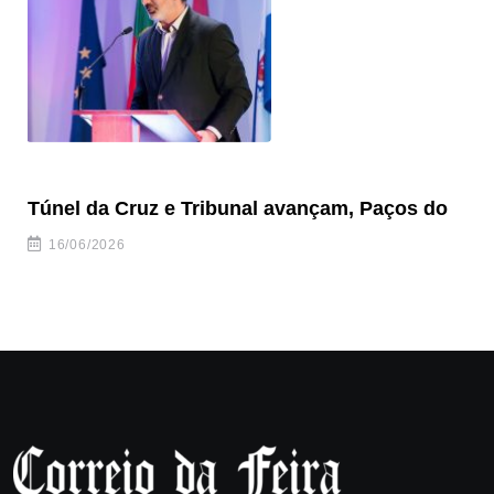
Túnel da Cruz e Tribunal avançam, Paços do
Câ
ha
16/06/2026