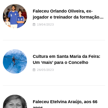
Faleceu Orlando Oliveira, ex-
jogador e treinador da formação
de andebol do Feirense
19/04/2023
Cultura em Santa Maria da Feira:
Um ‘mais’ para o Concelho
26/05/2023
Faleceu Etelvina Araújo, aos 66
anos