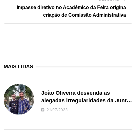
Impasse diretivo no Académico da Feira origina
criação de Comissão Administrativa
MAIS LIDAS
João Oliveira desvenda as
alegadas irregularidades da Junta
de Freguesia S. João de Ver
21/07/2023