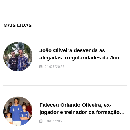
MAIS LIDAS
João Oliveira desvenda as
alegadas irregularidades da Junta
de Freguesia S. João de Ver
21/07/2023
Faleceu Orlando Oliveira, ex-
jogador e treinador da formação
de andebol do Feirense
19/04/2023