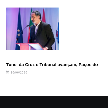
Túnel da Cruz e Tribunal avançam, Paços do
Câ
ha
16/06/2026