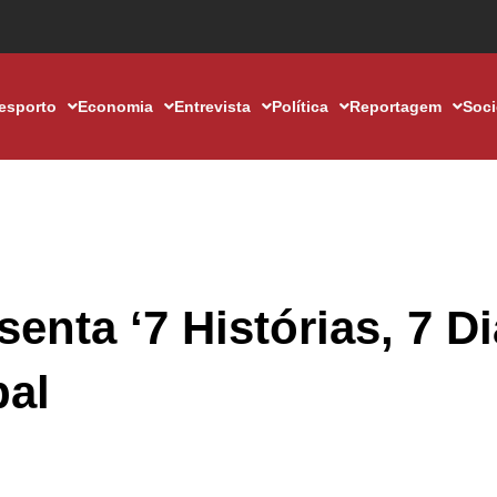
esporto
Economia
Entrevista
Política
Reportagem
Soc
nta ‘7 Histórias, 7 Di
pal