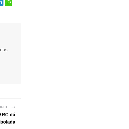
idas
INTE
PARC dá
isolada