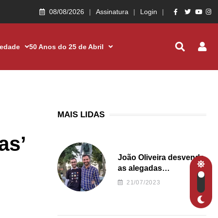
08/08/2026
Assinatura
Login
iedade
50 Anos do 25 de Abril
MAIS LIDAS
as’
João Oliveira desvenda
as alegadas
irregularidades da
21/07/2023
Junta de Freguesia S.
João de Ver