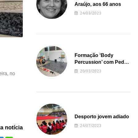
Araújo, aos 66 anos
24/03/2023
Formação ‘Body
Percussion’ com Pedro
Almeida
20/03/2023
eira, no
Desporto jovem adiado
24/07/2023
ta notícia