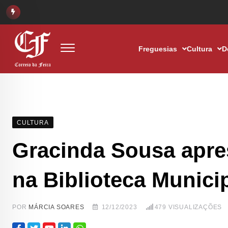
Freguesias
Cultura
D
CULTURA
Gracinda Sousa aprese
na Biblioteca Munici
POR
MÁRCIA SOARES
12/12/2023
479
VISUALIZAÇÕES