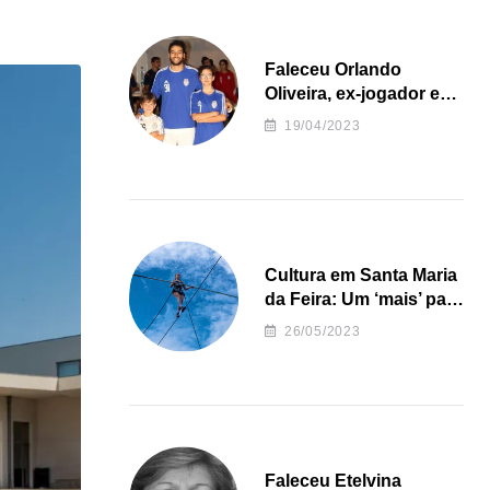
Faleceu Orlando
Oliveira, ex-jogador e
treinador da formação
19/04/2023
de andebol do Feirense
Cultura em Santa Maria
da Feira: Um ‘mais’ para
o Concelho
26/05/2023
Faleceu Etelvina