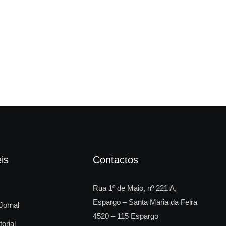
Fes
is
Contactos
Rua 1º de Maio, nº 221 A,
Espargo – Santa Maria da Feira
Jornal
4520 – 115 Espargo
torial