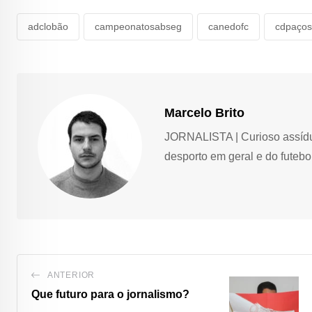
adclobão
campeonatosabseg
canedofc
cdpaço
Marcelo Brito
JORNALISTA | Curioso assíduo,
desporto em geral e do futebol
ANTERIOR
Que futuro para o jornalismo?