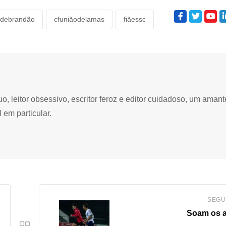
sdebrandão
cfuniãodelamas
fiãessc
 leitor obsessivo, escritor feroz e editor cuidadoso, um amant
 em particular.
SEGU
Soam os 