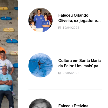
Faleceu Orlando
Oliveira, ex-jogador e
treinador da formação
19/04/2023
de andebol do Feirense
Cultura em Santa Maria
da Feira: Um ‘mais’ para
o Concelho
26/05/2023
Faleceu Etelvina