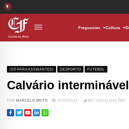
Freguesias
Cultura
D
(SÓ PARA ASSINANTES)
DESPORTO
FUTEBOL
Calvário interminável
POR
MARCELO BRITO
01/02/2024
860
VISUALIZAÇÕES