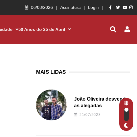
06/08/2026
Assinatura
Login
iedade
50 Anos do 25 de Abril
MAIS LIDAS
João Oliveira desvenda
as alegadas
irregularidades da
21/07/2023
Junta de Freguesia S.
João de Ver