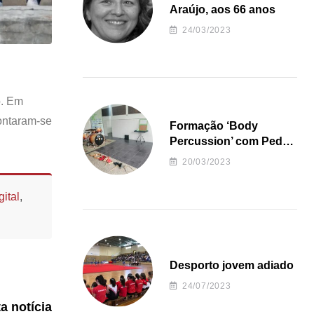
Araújo, aos 66 anos
24/03/2023
o. Em
rontaram-se
Formação ‘Body
Percussion’ com Pedro
Almeida
20/03/2023
ital
,
Desporto jovem adiado
24/07/2023
ta notícia