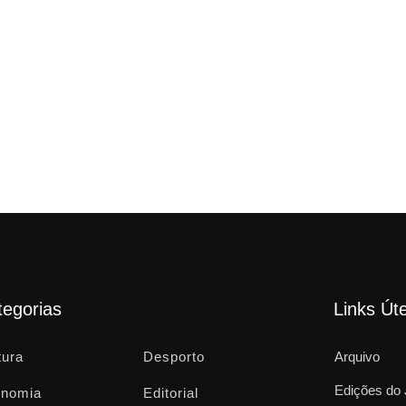
tegorias
Links Úte
tura
Desporto
Arquivo
Edições do 
nomia
Editorial