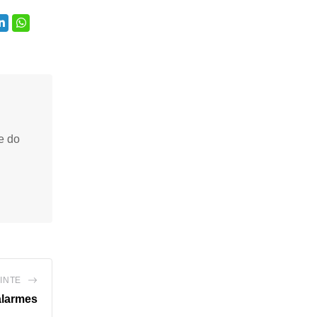
e do
INTE
alarmes