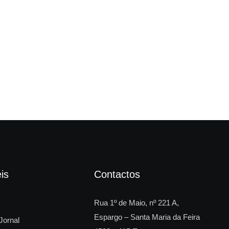
“Fi
is
Contactos
Rua 1º de Maio, nº 221 A,
Espargo – Santa Maria da Feira
Jornal