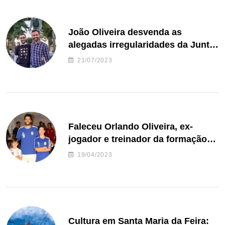
João Oliveira desvenda as
alegadas irregularidades da Junta
de Freguesia S. João de Ver
21/07/2023
Faleceu Orlando Oliveira, ex-
jogador e treinador da formação
de andebol do Feirense
19/04/2023
Cultura em Santa Maria da Feira: