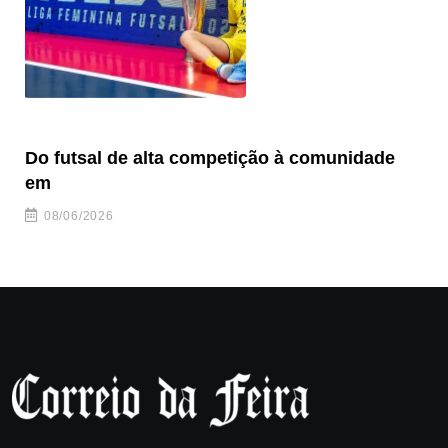
Do futsal de alta competição à comunidade
“F
em
08/06/2026