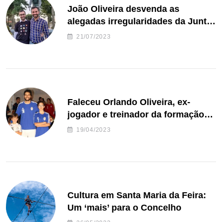
João Oliveira desvenda as
alegadas irregularidades da Junta
de Freguesia S. João de Ver
21/07/2023
Faleceu Orlando Oliveira, ex-
jogador e treinador da formação
de andebol do Feirense
19/04/2023
Cultura em Santa Maria da Feira:
Um ‘mais’ para o Concelho