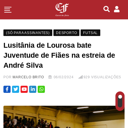
(SÓ PARA ASSINANTES)
DESPORTO
FUTSAL
Lusitânia de Lourosa bate
Juventude de Fiães na estreia de
André Silva
POR
MARCELO BRITO
06/02/2024
929
VISUALIZAÇÕES