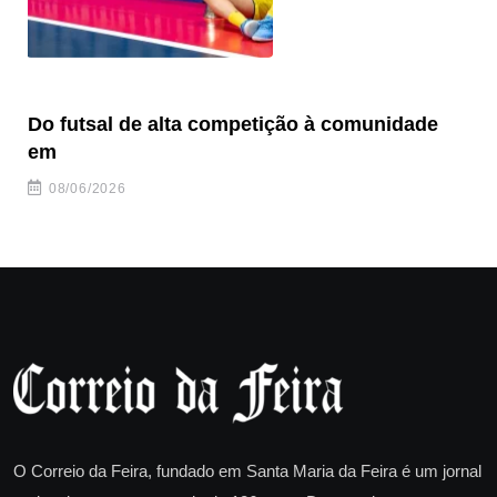
Do futsal de alta competição à comunidade
“F
em
08/06/2026
O Correio da Feira, fundado em Santa Maria da Feira é um jornal