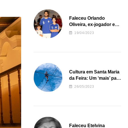
Faleceu Orlando
Oliveira, ex-jogador e
treinador da formação
19/04/2023
de andebol do Feirense
Cultura em Santa Maria
da Feira: Um ‘mais’ para
o Concelho
26/05/2023
Faleceu Etelvina