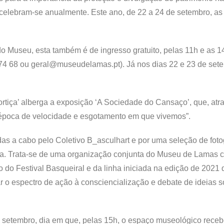
 celebram-se anualmente. Este ano, de 22 a 24 de setembro, as 
do Museu, esta também é de ingresso gratuito, pelas 11h e as 
4 74 68 ou geral@museudelamas.pt). Já nos dias 22 e 23 de set
tiça’ alberga a exposição ‘A Sociedade do Cansaço’, que, atr
r a época de velocidade e esgotamento em que vivemos”.
adas a cabo pelo Coletivo B_asculhart e por uma seleção de foto
dua. Trata-se de uma organização conjunta do Museu de Lamas 
 do Festival Basqueiral e da linha iniciada na edição de 2021 
ar o espectro de ação à consciencialização e debate de ideias 
 setembro, dia em que, pelas 15h, o espaço museológico receb