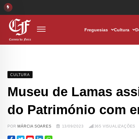
Freguesias
Cultura
D
CULTURA
Museu de Lamas assi
do Património com en
POR
MÁRCIA SOARES
13/09/2023
365
VISUALIZAÇÕES