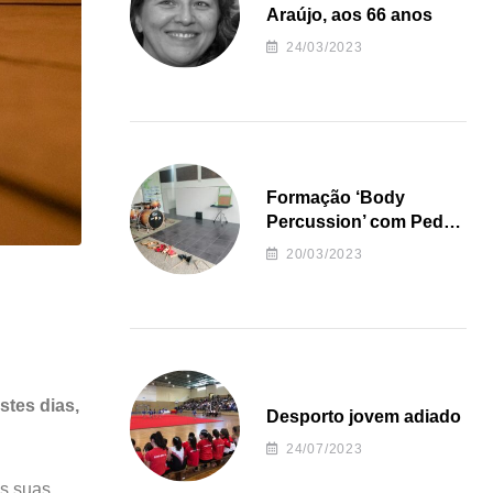
Araújo, aos 66 anos
24/03/2023
Formação ‘Body
Percussion’ com Pedro
Almeida
20/03/2023
stes dias,
Desporto jovem adiado
24/07/2023
as suas