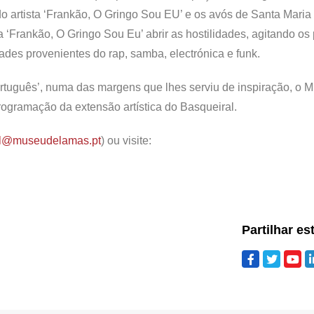
 do artista ‘Frankão, O Gringo Sou EU’ e os avós de Santa Mari
 ‘Frankão, O Gringo Sou Eu’ abrir as hostilidades, agitando os
des provenientes do rap, samba, electrónica e funk.
rtuguês’, numa das margens que lhes serviu de inspiração, o 
rogramação da extensão artística do Basqueiral.
l@museudelamas.pt
) ou visite:
Partilhar es