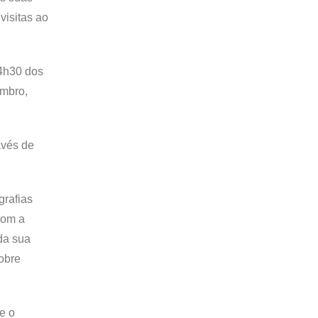
visitas ao
14h30 dos
embro,
avés de
grafias
com a
da sua
sobre
e o