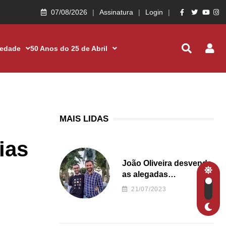
07/08/2026
Assinatura
Login
iedade
50 Anos do 25 de Abril
MAIS LIDAS
ias
João Oliveira desvenda
as alegadas
irregularidades da
21/07/2023
Junta de Freguesia S.
João de Ver