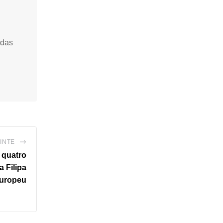
idas
INTE
 quatro
 Filipa
Europeu