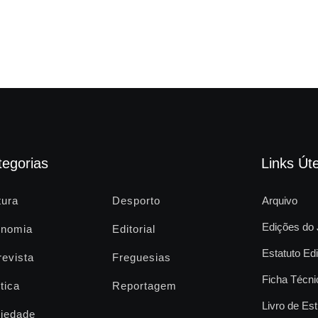
tegorias
Links Úte
tura
Desporto
Arquivo
Edições do 
nomia
Editorial
Estatuto Edi
revista
Freguesias
Ficha Técni
tica
Reportagem
Livro de Est
iedade