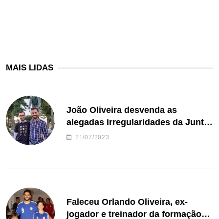
MAIS LIDAS
João Oliveira desvenda as
alegadas irregularidades da Junta
de Freguesia S. João de Ver
21/07/2023
Faleceu Orlando Oliveira, ex-
jogador e treinador da formação