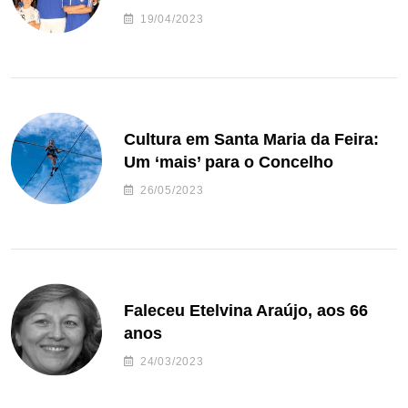
de andebol do Feirense
19/04/2023
Cultura em Santa Maria da Feira:
Um ‘mais’ para o Concelho
26/05/2023
Faleceu Etelvina Araújo, aos 66
anos
24/03/2023