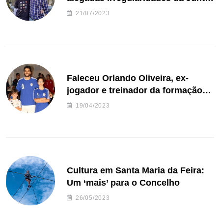
de Freguesia S. João de Ver
21/07/2023
Faleceu Orlando Oliveira, ex-
jogador e treinador da formação
de andebol do Feirense
19/04/2023
Cultura em Santa Maria da Feira:
Um ‘mais’ para o Concelho
26/05/2023