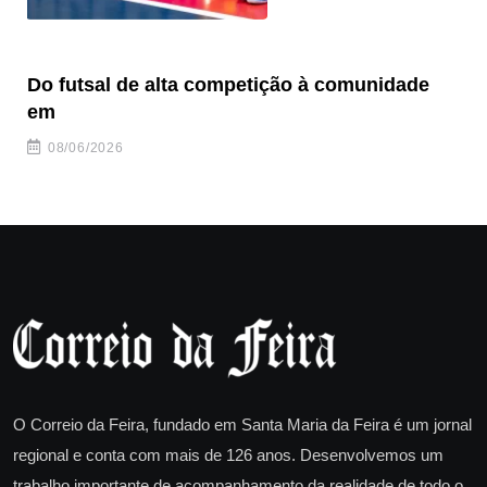
Do futsal de alta competição à comunidade
“F
em
08/06/2026
O Correio da Feira, fundado em Santa Maria da Feira é um jornal
regional e conta com mais de 126 anos. Desenvolvemos um
trabalho importante de acompanhamento da realidade de todo o