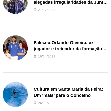
alegadas irregularidades da Junta
de Freguesia S. João de Ver
21/07/2023
Faleceu Orlando Oliveira, ex-
jogador e treinador da formação
de andebol do Feirense
19/04/2023
Cultura em Santa Maria da Feira:
Um ‘mais’ para o Concelho
26/05/2023