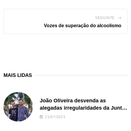
SEGUINTE
Vozes de superação do alcoolismo
MAIS LIDAS
João Oliveira desvenda as
alegadas irregularidades da Junta
de Freguesia S. João de Ver
21/07/2023