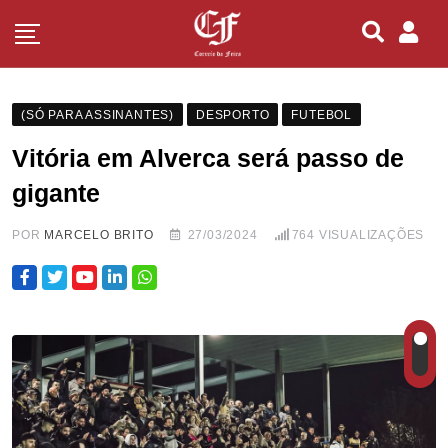
(SÓ PARA ASSINANTES)
DESPORTO
FUTEBOL
Vitória em Alverca será passo de
gigante
POR
MARCELO BRITO
27/03/2024
764
VISUALIZAÇÕES