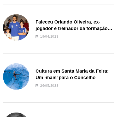
Faleceu Orlando Oliveira, ex-
jogador e treinador da formação
de andebol do Feirense
19/04/2023
Cultura em Santa Maria da Feira:
Um ‘mais’ para o Concelho
26/05/2023